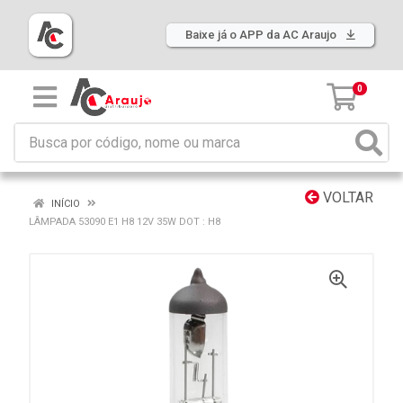
Baixe já o APP da AC Araujo
0
VOLTAR
INÍCIO
LÂMPADA 53090 E1 H8 12V 35W DOT : H8