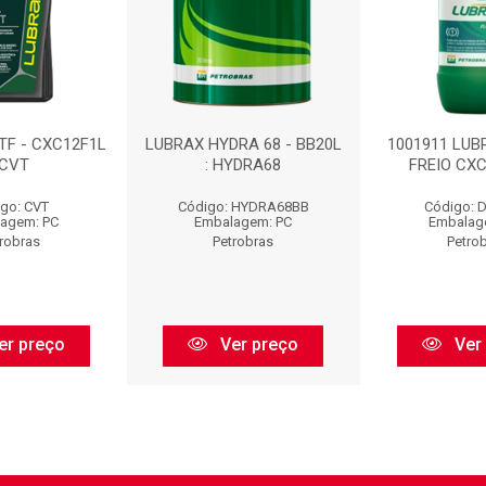
TF - CXC12F1L
LUBRAX HYDRA 68 - BB20L
1001911 LUB
 CVT
: HYDRA68
FREIO CXC
go: CVT
Código: HYDRA68BB
Código: 
agem: PC
Embalagem: PC
Embalag
robras
Petrobras
Petro
er preço
Ver preço
Ver