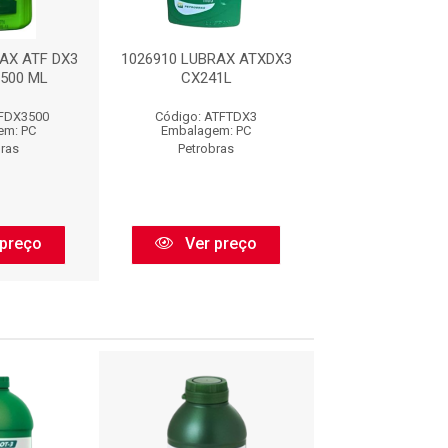
AX ATF DX3
1026910 LUBRAX ATXDX3
LUBRAX ATF TDX 
500 ML
CX241L
ATFTDX
TFDX3500
Código: ATFTDX3
Código: ATF
em: PC
Embalagem: PC
Embalagem:
bras
Petrobras
Petrobra
preço
Ver preço
Ver pr