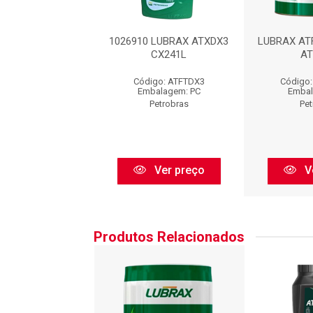
 LUBRAX ATF DX3
1026910 LUBRAX ATXDX3
LUBRAX ATF
ERAL 500 ML
CX241L
AT
go: ATFDX3500
Código: ATFTDX3
Código
balagem: PC
Embalagem: PC
Embal
Petrobras
Petrobras
Pet
Ver preço
Ver preço
V
Produtos Relacionados