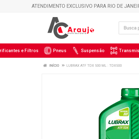
ATENDIMENTO EXCLUSIVO PARA RIO DE JANEI
rificantes e Filtros
Pneus
Suspensão
Transmi
INÍCIO
LUBRAX ATF TDX 500 ML : TDX500