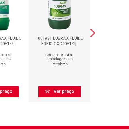
RAX FLUIDO
1001981 LUBRAX FLUIDO
1002135 LU
40F1/2L
FREIO CXC40F1/2L
COMPSOR AC 32 
DOT3BR
Código: DOT4BR
Código: COMPS
em: PC
Embalagem: PC
Embalagem:
bras
Petrobras
Petrobra
 preço
Ver preço
Ver pr