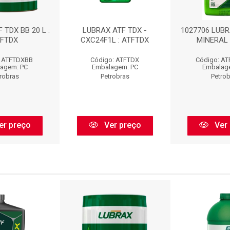
 TDX BB 20 L :
LUBRAX ATF TDX -
1027706 LUBR
FTDX
CXC24F1L : ATFTDX
MINERAL 
: ATFTDXBB
Código: ATFTDX
Código: A
agem: PC
Embalagem: PC
Embalag
robras
Petrobras
Petro
er preço
Ver preço
Ver 