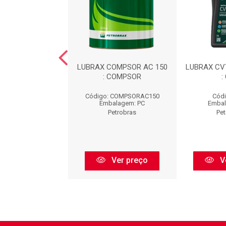
0 FLUIDO FREIOS
LUBRAX COMPSOR AC 150
LUBRAX CV
X40F1/5L
: COMPSOR
:
go: DOT3BR200
Código: COMPSORAC150
Códi
balagem: PC
Embalagem: PC
Embal
Petrobras
Petrobras
Pet
Ver preço
Ver preço
V