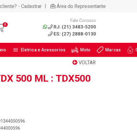
|
cliente? - Cadastrar
Área do Representante
Fale Conosco
0
RJ: (21) 3483-5200
ES: (27) 2888-0130
eio
Eletrica e Acessorios
Moto
Marcas
VOLTAR
DX 500 ML : TDX500
891344000596
1344000596