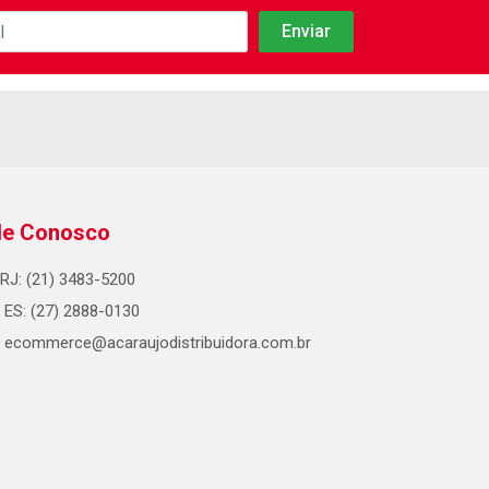
le Conosco
RJ: (21) 3483-5200
ES: (27) 2888-0130
ecommerce@acaraujodistribuidora.com.br