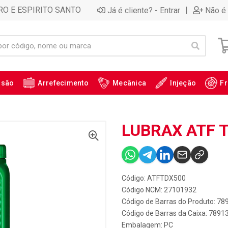
RO E ESPIRITO SANTO
|
Já é cliente? - Entrar
Não é 
ssão
Arrefecimento
Mecânica
Injeção
Fr
LUBRAX ATF T
Código: ATFTDX500
Código NCM: 27101932
Código de Barras do Produto: 7
Código de Barras da Caixa: 789
Embalagem: PC