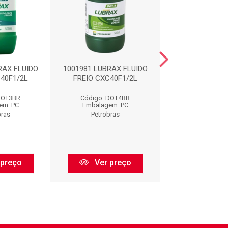
RAX FLUIDO
1001981 LUBRAX FLUIDO
1002135 LU
40F1/2L
FREIO CXC40F1/2L
COMPSOR AC 32 
DOT3BR
Código: DOT4BR
Código: COMPS
em: PC
Embalagem: PC
Embalagem:
bras
Petrobras
Petrobra
 preço
Ver preço
Ver pr