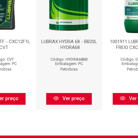
TF - CXC12F1L
LUBRAX HYDRA 68 - BB20L
1001911 LUB
 CVT
: HYDRA68
FREIO CXC
go: CVT
Código: HYDRA68BB
Código: 
agem: PC
Embalagem: PC
Embalag
robras
Petrobras
Petro
er preço
Ver preço
Ver