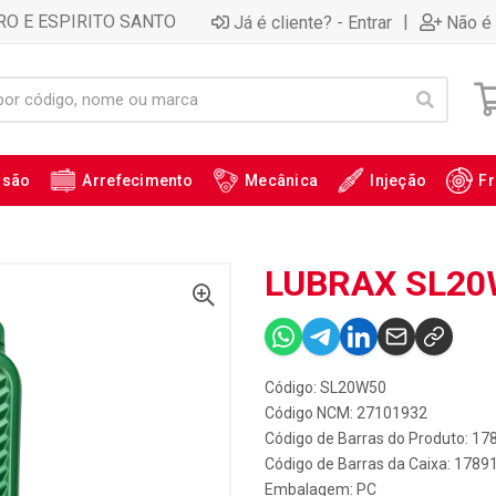
RO E ESPIRITO SANTO
|
Já é cliente? - Entrar
Não é 
ssão
Arrefecimento
Mecânica
Injeção
Fr
LUBRAX SL20W
Código: SL20W50
Código NCM: 27101932
Código de Barras do Produto: 1
Código de Barras da Caixa: 178
Embalagem: PC