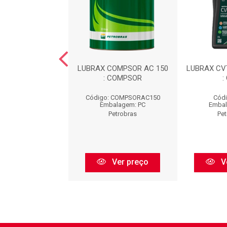
 LUBRAX 2T API
LUBRAX COMPSOR AC 150
LUBRAX CV
CX80 200ML
: COMPSOR
:
digo: 2T200
Código: COMPSORAC150
Códi
balagem: PC
Embalagem: PC
Embal
Petrobras
Petrobras
Pet
Ver preço
Ver preço
V