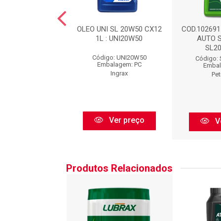
5 ESSENCIAL SL
OLEO UNI SL 20W50 CX12
COD.10269
50 CX401/2L
1L : UNI20W50
AUTO S
SL2
o: SL20W50500
Código: UNI20W50
Código:
balagem: PC
Embalagem: PC
Embal
Petrobras
Ingrax
Pet
Ver preço
Ver preço
V
Produtos Relacionados