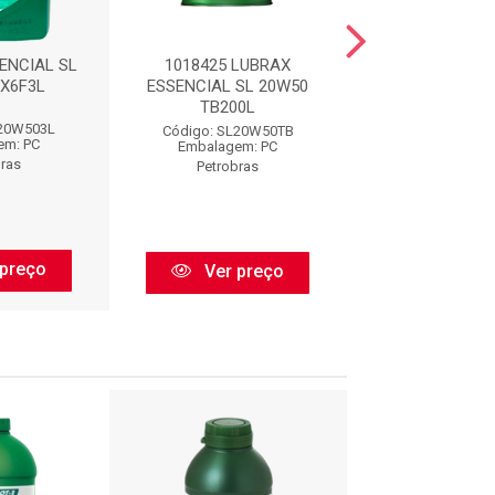
ENCIAL SL
1018425 LUBRAX
1018305 ESSEN
X6F3L
ESSENCIAL SL 20W50
20W50 CX40
TB200L
L20W503L
Código: SL20
Código: SL20W50TB
em: PC
Embalagem:
Embalagem: PC
bras
Petrobra
Petrobras
preço
Ver pr
Ver preço