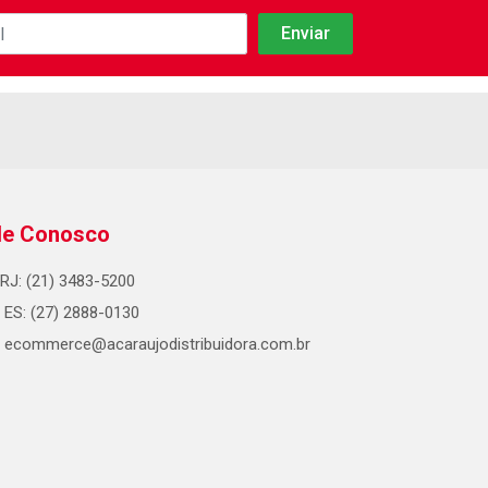
le Conosco
RJ: (21) 3483-5200
ES: (27) 2888-0130
ecommerce@acaraujodistribuidora.com.br