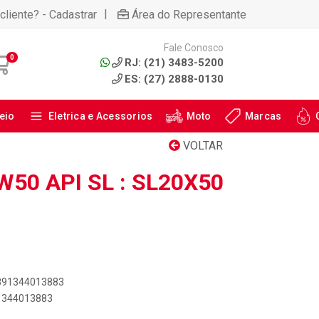
|
cliente? - Cadastrar
Área do Representante
Fale Conosco
0
RJ: (21) 3483-5200
ES: (27) 2888-0130
eio
Eletrica e Acessorios
Moto
Marcas
VOLTAR
50 API SL : SL20X50
7891344013883
91344013883