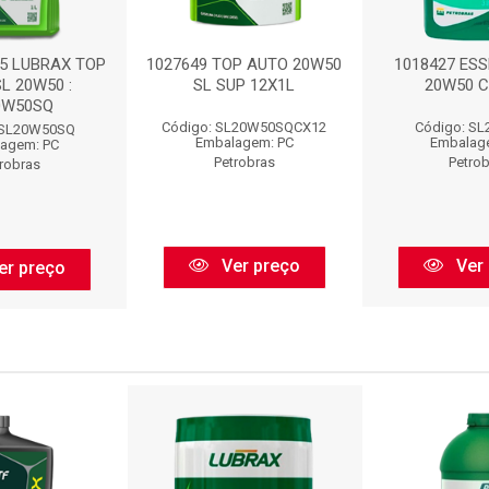
15 LUBRAX TOP
1027649 TOP AUTO 20W50
1018427 ESS
L 20W50 :
SL SUP 12X1L
20W50 C
0W50SQ
Código: SL20W50SQCX12
Código: S
 SL20W50SQ
Embalagem: PC
Embalag
agem: PC
Petrobras
Petro
robras
Ver preço
Ver 
er preço