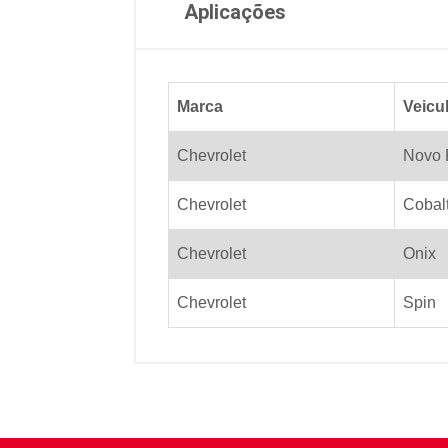
Aplicações
Marca
Veicu
Chevrolet
Novo 
Chevrolet
Cobal
Chevrolet
Onix
Chevrolet
Spin