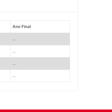
Ano Final
...
...
...
...