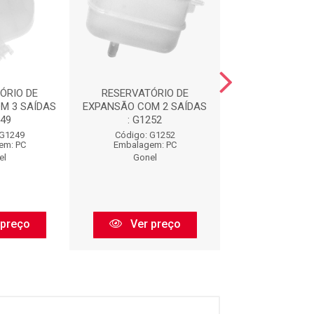
ÓRIO DE
RESERVATÓRIO DE
RESERVATÓR
M 3 SAÍDAS
EXPANSÃO COM 2 SAÍDAS
EXPANSÃO COM 
249
: G1252
: G1253
 G1249
Código: G1252
Código: G1
em: PC
Embalagem: PC
Embalagem:
el
Gonel
Gonel
 preço
Ver preço
Ver pr