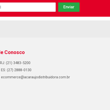
le Conosco
RJ: (21) 3483-5200
ES: (27) 2888-0130
ecommerce@acaraujodistribuidora.com.br