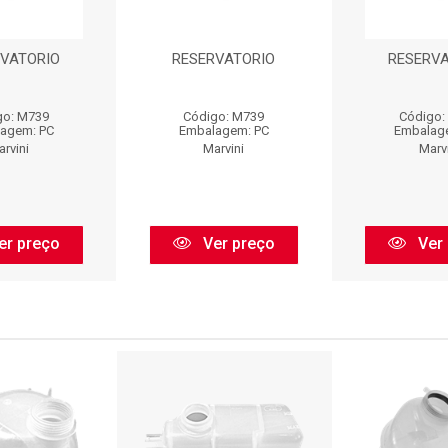
RVATORIO
RESERVATORIO
RESERVA
go: M739
Código: M739
Código:
agem: PC
Embalagem: PC
Embalag
rvini
Marvini
Marvi
er preço
Ver preço
Ver 