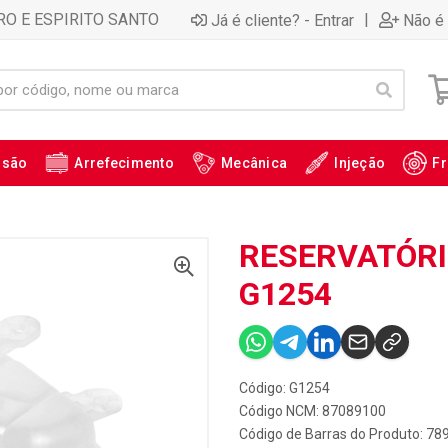
RO E ESPIRITO SANTO
|
Já é cliente? - Entrar
Não é 
ssão
Arrefecimento
Mecânica
Injeção
Fr
RESERVATÓRI
G1254
Código: G1254
Código NCM: 87089100
Código de Barras do Produto: 7