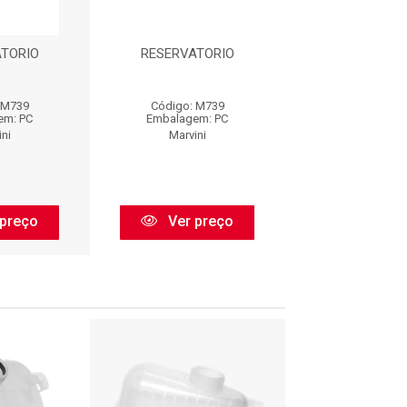
TORIO
RESERVATORIO
RESERVATO
 M739
Código: M739
Código: M
em: PC
Embalagem: PC
Embalagem:
ni
Marvini
Marvini
preço
Ver preço
Ver pr