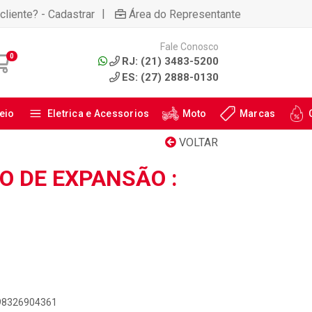
|
cliente? - Cadastrar
Área do Representante
Fale Conosco
0
RJ: (21) 3483-5200
ES: (27) 2888-0130
eio
Eletrica e Acessorios
Moto
Marcas
VOLTAR
O DE EXPANSÃO :
898326904361