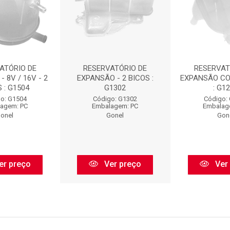
ATÓRIO DE
RESERVATÓRIO DE
RESERVAT
 8V / 16V - 2
EXPANSÃO - 2 BICOS :
EXPANSÃO CO
 : G1504
G1302
: G1
o: G1504
Código: G1302
Código:
agem: PC
Embalagem: PC
Embalag
onel
Gonel
Gon
er preço
Ver preço
Ver