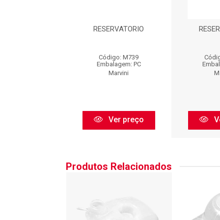
SERVATORIO
RESERVATORIO
RESE
digo: M739
Código: M739
Códi
balagem: PC
Embalagem: PC
Embal
Marvini
Marvini
Ma
Ver preço
Ver preço
V
Produtos Relacionados