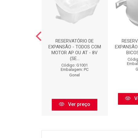
RVATÓRIO DE
RESERVATÓRIO DE
RESERV
O - 2 BICOS - 8V
EXPANSÃO - TODOS COM
EXPANSÃO -
URO PARA SEN...
MOTOR AP OU AT - 8V
BICOS
(SE...
digo: G1215
Códig
balagem: PC
Embal
Código: G1001
Gonel
G
Embalagem: PC
Gonel
Ver preço
V
Ver preço