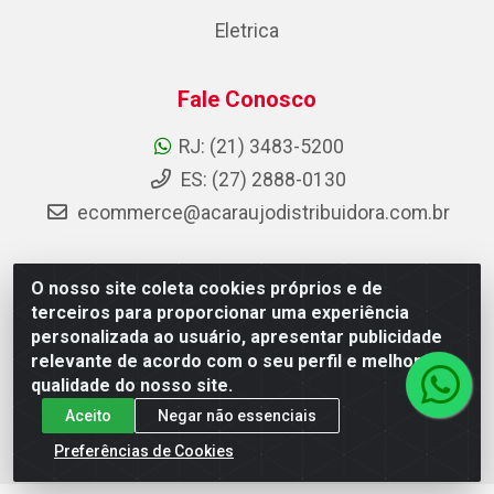
Eletrica
Fale Conosco
RJ: (21) 3483-5200
ES: (27) 2888-0130
ecommerce@acaraujodistribuidora.com.br
O nosso site coleta cookies próprios e de
AC Araujo Distribuidora - Rua Carneiro de Campos, 42 -
terceiros para proporcionar uma experiência
São Cristóvão, Rio de Janeiro/RJ - CEP 20.920-410 -
personalizada ao usuário, apresentar publicidade
CNPJ 08.744.753/0003-85
relevante de acordo com o seu perfil e melhorar a
qualidade do nosso site.
Aceito
Negar não essenciais
Preferências de Cookies