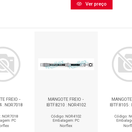
Ver preço
E FREIO -
MANGOTE FREIO -
MANGOTE 
4 : NOR7018
IBTF.8210 : NOR4102
IBTF.8105 
: NOR7018
Código: NOR4102
Código: 
agem: PC
Embalagem: PC
Embalag
orflex
Norflex
Norf