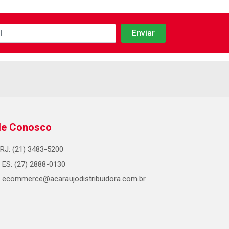
le Conosco
RJ: (21) 3483-5200
ES: (27) 2888-0130
ecommerce@acaraujodistribuidora.com.br