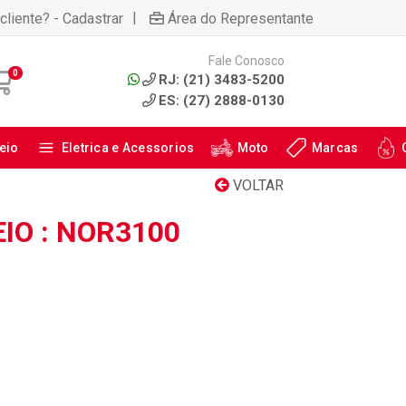
|
cliente? - Cadastrar
Área do Representante
Fale Conosco
0
RJ: (21) 3483-5200
ES: (27) 2888-0130
eio
Eletrica e Acessorios
Moto
Marcas
VOLTAR
IO : NOR3100