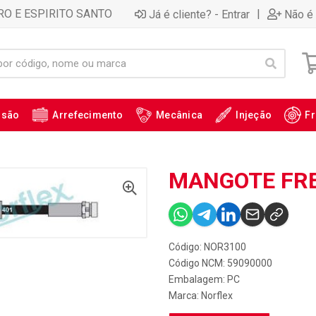
RO E ESPIRITO SANTO
|
Já é cliente? - Entrar
Não é 
ssão
Arrefecimento
Mecânica
Injeção
Fr
MANGOTE FRE
Código: NOR3100
Código NCM: 59090000
Embalagem: PC
Marca:
Norflex