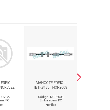
FREIO -
MANGOTE FREIO -
MANGOTE FR
: NOR7022
IBTF.8130 : NOR2008
IBTF.8022 : N
NOR7022
Código: NOR2008
Código: NOR
em: PC
Embalagem: PC
Embalagem:
lex
Norflex
Norflex