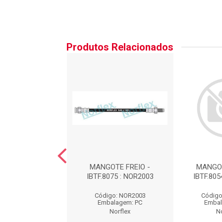
Produtos Relacionados
OTE DE FREIO
MANGOTE FREIO -
MANGOT
IBTF.8075 : NOR2003
IBTF.805
igo: NOR3098
Código: NOR2003
Código
balagem: PC
Embalagem: PC
Embal
Norflex
Norflex
N