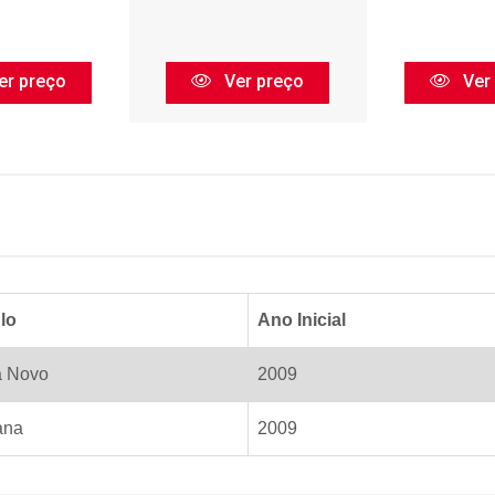
er preço
Ver preço
Ver
lo
Ano Inicial
a Novo
2009
ana
2009