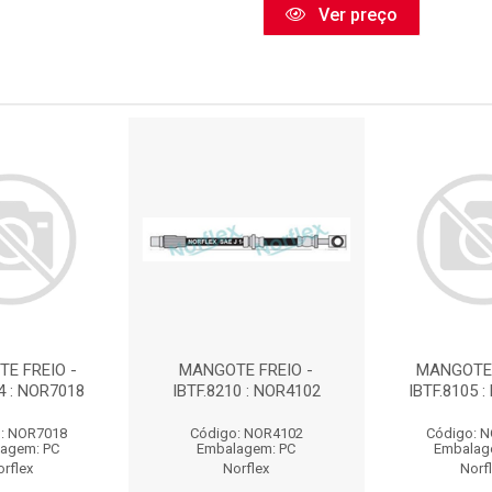
Ver preço
E FREIO -
MANGOTE FREIO -
MANGOTE 
4 : NOR7018
IBTF.8210 : NOR4102
IBTF.8105 
: NOR7018
Código: NOR4102
Código: 
agem: PC
Embalagem: PC
Embalag
orflex
Norflex
Norf