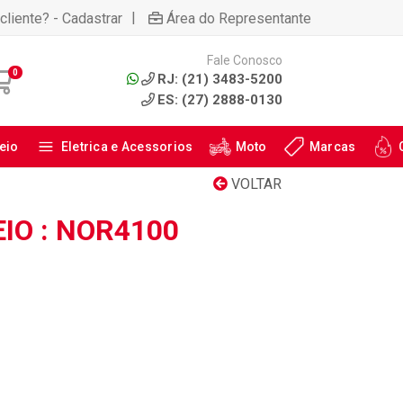
|
cliente? - Cadastrar
Área do Representante
Fale Conosco
0
RJ: (21) 3483-5200
ES: (27) 2888-0130
eio
Eletrica e Acessorios
Moto
Marcas
VOLTAR
IO : NOR4100