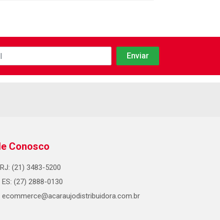
le Conosco
RJ: (21) 3483-5200
ES: (27) 2888-0130
ecommerce@acaraujodistribuidora.com.br