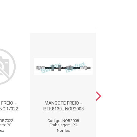
FREIO -
MANGOTE FREIO -
MANGOTE FR
: NOR7022
IBTF.8130 : NOR2008
IBTF.8022 : N
NOR7022
Código: NOR2008
Código: NOR
em: PC
Embalagem: PC
Embalagem:
lex
Norflex
Norflex