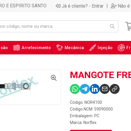
RO E ESPIRITO SANTO
|
Já é cliente? - Entrar
Não é 
ssão
Arrefecimento
Mecânica
Injeção
Fr
MANGOTE FRE
Código: NOR4100
Código NCM: 59090000
Embalagem: PC
Marca:
Norflex