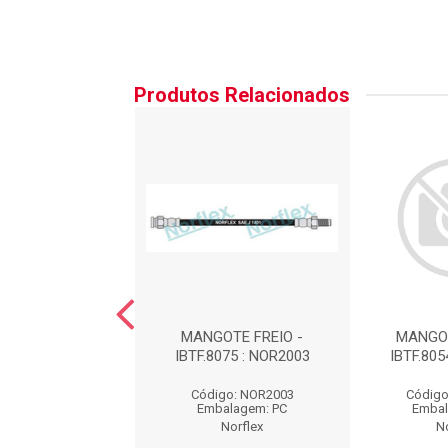
Produtos Relacionados
OTE DE FREIO
MANGOTE FREIO -
MANGOT
IBTF.8075 : NOR2003
IBTF.805
igo: NOR3098
Código: NOR2003
Código
balagem: PC
Embalagem: PC
Embal
Norflex
Norflex
N