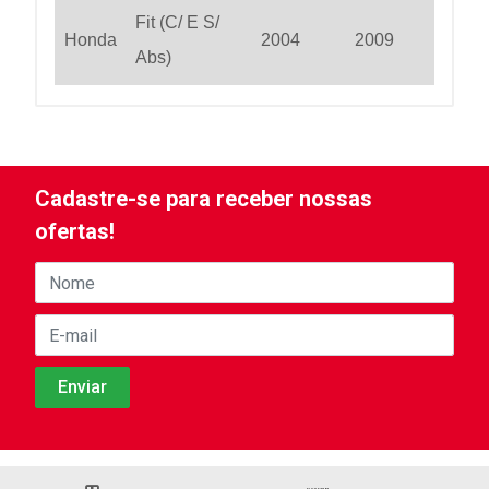
Fit (C/ E S/
Honda
2004
2009
Abs)
Cadastre-se para receber nossas
ofertas!