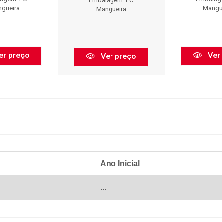
Embalagem: PC
gueira
Mangu
Mangueira
er preço
Ver
Ver preço
Ano Inicial
...