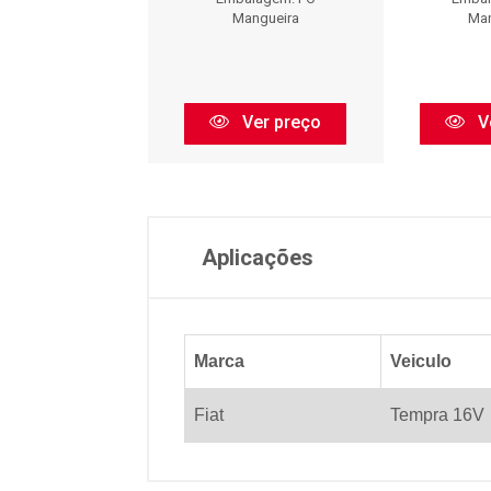
Mangueira
Mangueira
Man
Ver preço
Ver preço
V
Aplicações
Marca
Veiculo
Fiat
Tempra 16V