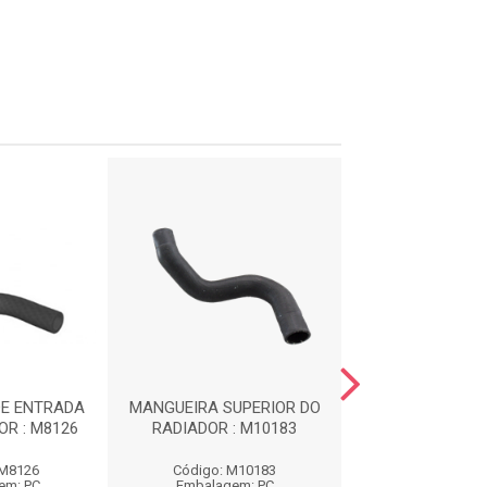
DE ENTRADA
MANGUEIRA SUPERIOR DO
MANGUEIR
R : M8126
RADIADOR : M10183
RESERVATOR
CABECOTE : 
 M8126
Código: M10183
Código: M7
em: PC
Embalagem: PC