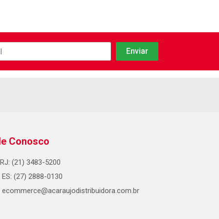
le Conosco
RJ: (21) 3483-5200
ES: (27) 2888-0130
ecommerce@acaraujodistribuidora.com.br