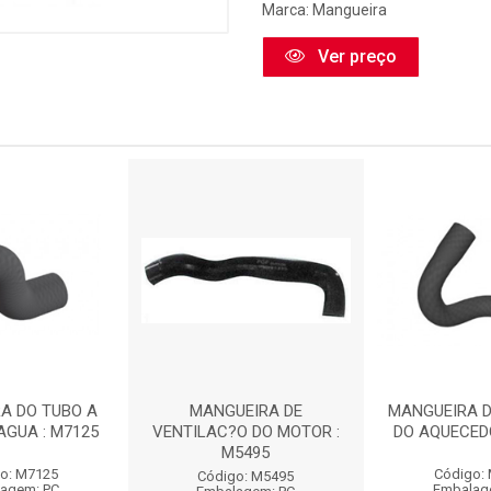
Marca:
Mangueira
Ver preço
A DO TUBO A
MANGUEIRA DE
MANGUEIRA 
AGUA : M7125
VENTILAC?O DO MOTOR :
DO AQUECEDO
M5495
o: M7125
Código:
Código: M5495
agem: PC
Embalag