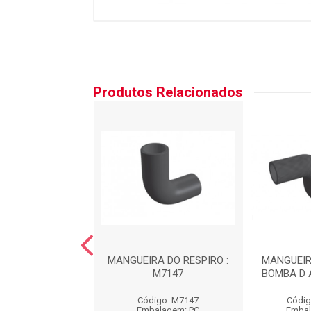
Produtos Relacionados
RA DO FILTRO DE
MANGUEIRA DO RESPIRO :
MANGUEIR
R : MA9001
M7147
BOMBA D 
igo: MA9001
Código: M7147
Códig
balagem: PC
Embalagem: PC
Embal