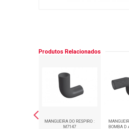
Produtos Relacionados
RA DO FILTRO DE
MANGUEIRA DO RESPIRO :
MANGUEIR
R : MA9001
M7147
BOMBA D 