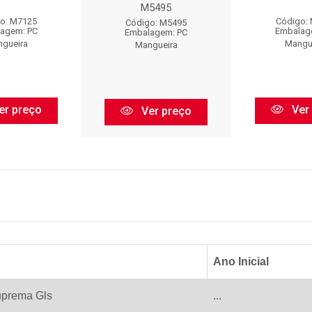
M5495
o: M7125
Código:
Código: M5495
agem: PC
Embalag
Embalagem: PC
gueira
Mangu
Mangueira
er preço
Ver
Ver preço
Ano Inicial
prema Gls
...