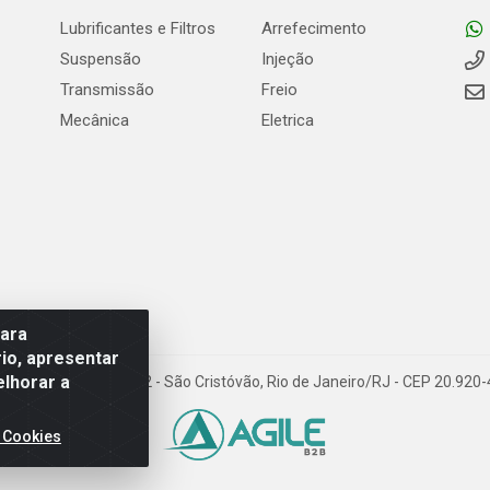
Lubrificantes e Filtros
Arrefecimento
Suspensão
Injeção
Transmissão
Freio
Mecânica
Eletrica
para
io, apresentar
elhorar a
Carneiro de Campos, 42 - São Cristóvão, Rio de Janeiro/RJ - CEP 20.92
 Cookies