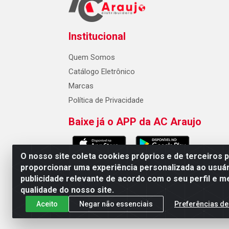
Institucional
Quem Somos
Catálogo Eletrônico
Marcas
Política de Privacidade
Baixe já o APP da AC Araujo
O nosso site coleta cookies próprios e de terceiros 
proporcionar uma experiência personalizada ao usuár
publicidade relevante de acordo com o seu perfil e m
AC Araujo Distribuidora - Rua 
qualidade do nosso site.
Aceito
Negar não essenciais
Preferências de