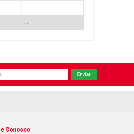
...
...
le Conosco