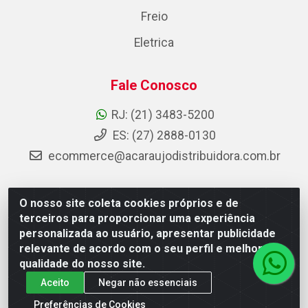
Freio
Eletrica
Fale Conosco
RJ: (21) 3483-5200
ES: (27) 2888-0130
ecommerce@acaraujodistribuidora.com.br
O nosso site coleta cookies próprios e de
AC Araujo Distribuidora - Rua Carneiro de Campos, 42 -
terceiros para proporcionar uma experiência
São Cristóvão, Rio de Janeiro/RJ - CEP 20.920-410 -
personalizada ao usuário, apresentar publicidade
CNPJ 08.744.753/0003-85
relevante de acordo com o seu perfil e melhorar a
qualidade do nosso site.
Aceito
Negar não essenciais
Preferências de Cookies