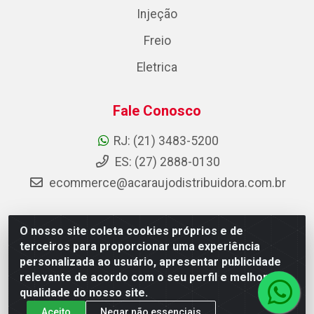
Injeção
Freio
Eletrica
Fale Conosco
RJ: (21) 3483-5200
ES: (27) 2888-0130
ecommerce@acaraujodistribuidora.com.br
O nosso site coleta cookies próprios e de
AC Araujo Distribuidora - Rua Carneiro de Campos, 42 -
terceiros para proporcionar uma experiência
São Cristóvão, Rio de Janeiro/RJ - CEP 20.920-410 -
personalizada ao usuário, apresentar publicidade
CNPJ 08.744.753/0003-85
relevante de acordo com o seu perfil e melhorar a
qualidade do nosso site.
Aceito
Negar não essenciais