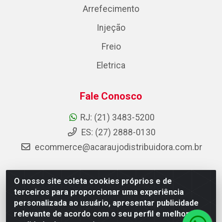
Arrefecimento
Injeção
Freio
Eletrica
Fale Conosco
RJ: (21) 3483-5200
ES: (27) 2888-0130
ecommerce@acaraujodistribuidora.com.br
O nosso site coleta cookies próprios e de
AC Araujo Distribuidora - Rua Carneiro de Campos, 42 -
terceiros para proporcionar uma experiência
São Cristóvão, Rio de Janeiro/RJ - CEP 20.920-410 -
personalizada ao usuário, apresentar publicidade
CNPJ 08.744.753/0003-85
relevante de acordo com o seu perfil e melhorar a