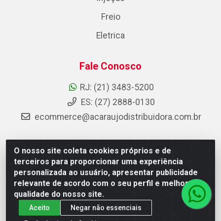
Freio
Eletrica
Fale Conosco
RJ: (21) 3483-5200
ES: (27) 2888-0130
ecommerce@acaraujodistribuidora.com.br
O nosso site coleta cookies próprios e de
AC Araujo Distribuidora - Rua Carneiro de Campos, 42 -
terceiros para proporcionar uma experiência
São Cristóvão, Rio de Janeiro/RJ - CEP 20.920-410 -
personalizada ao usuário, apresentar publicidade
CNPJ 08.744.753/0003-85
relevante de acordo com o seu perfil e melhorar a
qualidade do nosso site.
Aceito
Negar não essenciais