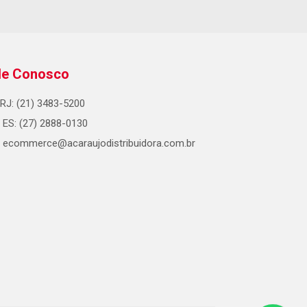
le Conosco
RJ: (21) 3483-5200
ES: (27) 2888-0130
ecommerce@acaraujodistribuidora.com.br