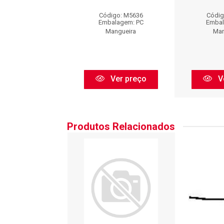
digo: M5636
Código: M5636
Códig
balagem: PC
Embalagem: PC
Embal
Mangueira
Mangueira
Man
Ver preço
Ver preço
V
Produtos Relacionados