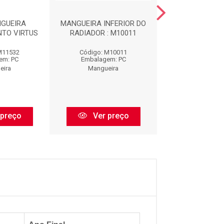
NGUEIRA
MANGUEIRA INFERIOR DO
MANGUEIRA DO C
NTO VIRTUS
RADIADOR : M10011
M1001
M11532
Código: M10011
Código: M1
em: PC
Embalagem: PC
Embalagem:
eira
Mangueira
Mangueir
 preço
Ver preço
Ver pr