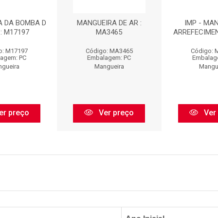
A DA BOMBA D
MANGUEIRA DE AR :
IMP - MA
: M17197
MA3465
ARREFECIME
o: M17197
Código: MA3465
Código: 
agem: PC
Embalagem: PC
Embalag
gueira
Mangueira
Mangu
er preço
Ver preço
Ver