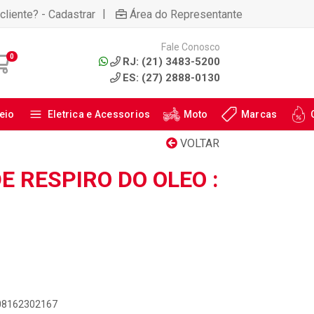
|
cliente? - Cadastrar
Área do Representante
Fale Conosco
0
RJ: (21) 3483-5200
ES: (27) 2888-0130
eio
Eletrica e Acessorios
Moto
Marcas
VOLTAR
 RESPIRO DO OLEO :
908162302167