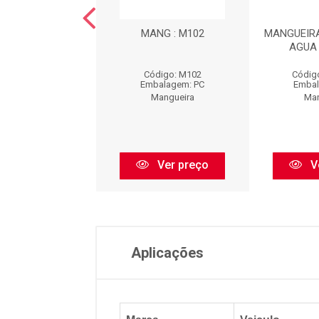
NGUEIRA DE
MANG : M102
MANGUEIR
AC?O DO MOTOR :
AGUA 
M10125
Código: M102
Códig
igo: M10125
Embalagem: PC
Embal
balagem: PC
Mangueira
Man
Mangueira
Ver preço
V
Ver preço
Aplicações