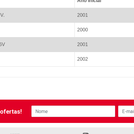
Ano Inicial
6V.
2001
2000
16V
2001
2002
ofertas!