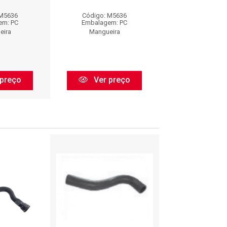
 M5636
Código: M5636
Código: M5
em: PC
Embalagem: PC
Embalagem:
eira
Mangueira
Mangueir
preço
Ver preço
Ver pr