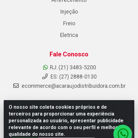
Arrefecimento
Injeção
Freio
Eletrica
Fale Conosco
RJ: (21) 3483-5200
ES: (27) 2888-0130
ecommerce@acaraujodistribuidora.com.br
O nosso site coleta cookies próprios e de
AC Araujo Distribuidora - Rua Carneiro de Campos, 42 -
terceiros para proporcionar uma experiência
São Cristóvão, Rio de Janeiro/RJ - CEP 20.920-410 -
personalizada ao usuário, apresentar publicidade
CNPJ 08.744.753/0003-85
relevante de acordo com o seu perfil e melhorar a
qualidade do nosso site.