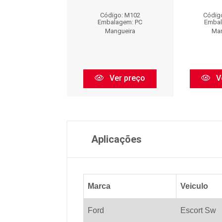
M10125
Código: M102
Códig
igo: M10125
Embalagem: PC
Embal
balagem: PC
Mangueira
Man
Mangueira
Ver preço
V
Ver preço
Aplicações
Marca
Veiculo
Ford
Escort Sw