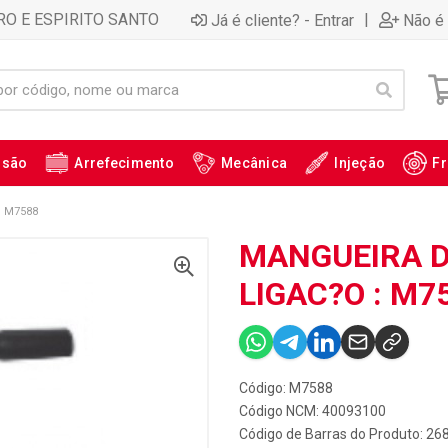
RO E ESPIRITO SANTO
|
Já é cliente? - Entrar
Não é 
ssão
Arrefecimento
Mecânica
Injeção
Fr
: M7588
MANGUEIRA D
LIGAC?O : M7
Código: M7588
Código NCM: 40093100
Código de Barras do Produto: 26