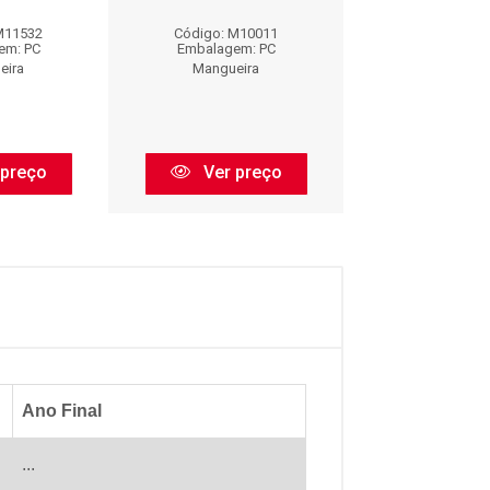
M11532
Código: M10011
Código: M1
em: PC
Embalagem: PC
Embalagem:
eira
Mangueira
Mangueir
 preço
Ver preço
Ver pr
Ano Final
...