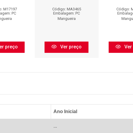
o: M17197
Código: MA3465
Código: 
agem: PC
Embalagem: PC
Embalag
gueira
Mangueira
Mangu
er preço
Ver preço
Ver
Ano Inicial
...