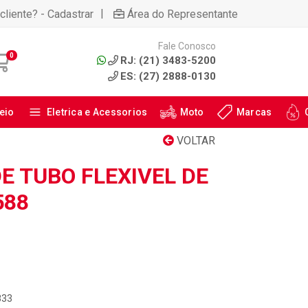
|
cliente? - Cadastrar
Área do Representante
Fale Conosco
0
RJ: (21) 3483-5200
ES: (27) 2888-0130
eio
Eletrica e Acessorios
Moto
Marcas
VOLTAR
E TUBO FLEXIVEL DE
588
833