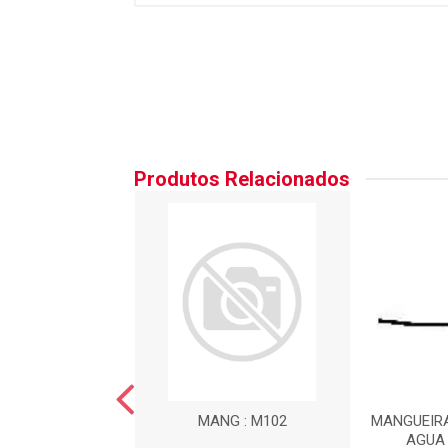
Produtos Relacionados
NGUEIRA DE
MANG : M102
MANGUEIR
AC?O DO MOTOR :
AGUA 