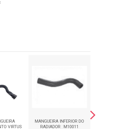
3
NGUEIRA
MANGUEIRA INFERIOR DO
MANGUEIRA DO C
NTO VIRTUS
RADIADOR : M10011
M1001