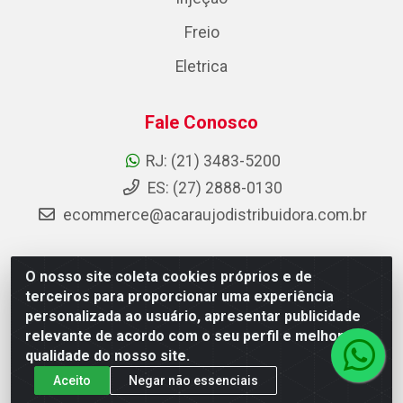
Freio
Eletrica
Fale Conosco
RJ: (21) 3483-5200
ES: (27) 2888-0130
ecommerce@acaraujodistribuidora.com.br
O nosso site coleta cookies próprios e de
AC Araujo Distribuidora - Rua Carneiro de Campos, 42 -
terceiros para proporcionar uma experiência
São Cristóvão, Rio de Janeiro/RJ - CEP 20.920-410 -
personalizada ao usuário, apresentar publicidade
CNPJ 08.744.753/0003-85
relevante de acordo com o seu perfil e melhorar a
qualidade do nosso site.
Aceito
Negar não essenciais