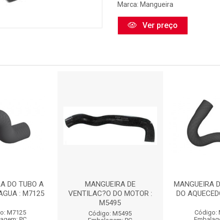
Marca:
Mangueira
Ver preço
A DO TUBO A
MANGUEIRA DE
MANGUEIRA 
AGUA : M7125
VENTILAC?O DO MOTOR :
DO AQUECEDO
M5495
o: M7125
Código:
Código: M5495
agem: PC
Embalag