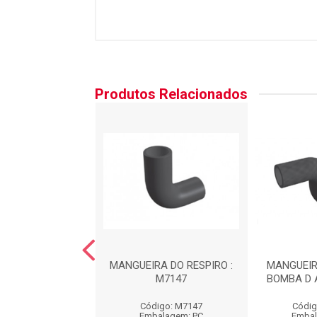
Produtos Relacionados
RA DO FILTRO DE
MANGUEIRA DO RESPIRO :
MANGUEIR
R : MA9001
M7147
BOMBA D 
igo: MA9001
Código: M7147
Códig
balagem: PC
Embalagem: PC
Embal