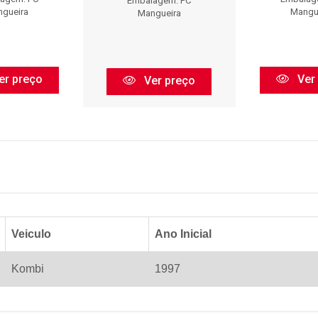
Embalagem: PC
gueira
Mangu
Mangueira
er preço
Ver
Ver preço
Veiculo
Ano Inicial
Kombi
1997