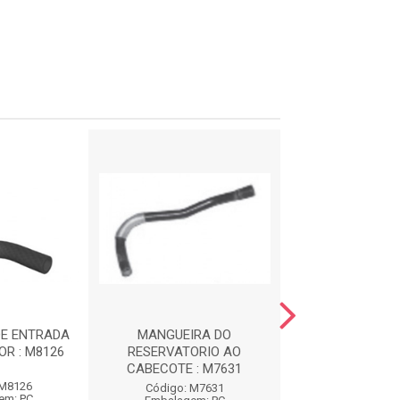
DE ENTRADA
MANGUEIRA DO
MANGUEIRA SUP
R : M8126
RESERVATORIO AO
RADIADOR : 
CABECOTE : M7631
 M8126
Código: M1
Código: M7631
em: PC
Embalagem: