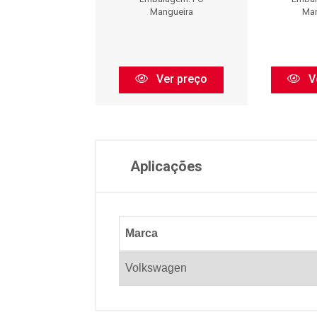
Mangueira
Mangueira
Man
Ver preço
Ver preço
V
Aplicações
Marca
Volkswagen