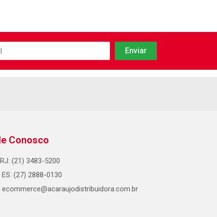
le Conosco
RJ: (21) 3483-5200
ES: (27) 2888-0130
ecommerce@acaraujodistribuidora.com.br