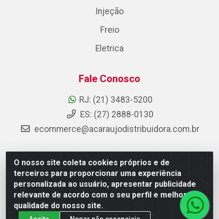
Injeção
Freio
Eletrica
Fale Conosco
RJ: (21) 3483-5200
ES: (27) 2888-0130
ecommerce@acaraujodistribuidora.com.br
O nosso site coleta cookies próprios e de
AC Araujo Distribuidora - Rua Carneiro de Campos, 42 -
terceiros para proporcionar uma experiência
São Cristóvão, Rio de Janeiro/RJ - CEP 20.920-410 -
personalizada ao usuário, apresentar publicidade
CNPJ 08.744.753/0003-85
relevante de acordo com o seu perfil e melhorar a
qualidade do nosso site.
Aceito
Negar não essenciais