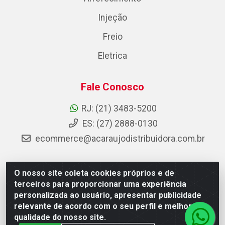
Injeção
Freio
Eletrica
Fale Conosco
RJ: (21) 3483-5200
ES: (27) 2888-0130
ecommerce@acaraujodistribuidora.com.br
O nosso site coleta cookies próprios e de
AC Araujo Distribuidora - Rua Carneiro de Campos, 42 -
terceiros para proporcionar uma experiência
São Cristóvão, Rio de Janeiro/RJ - CEP 20.920-410 -
personalizada ao usuário, apresentar publicidade
CNPJ 08.744.753/0003-85
relevante de acordo com o seu perfil e melhorar a
qualidade do nosso site.