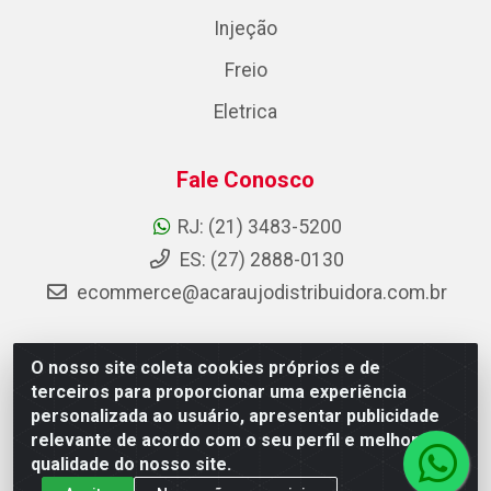
Injeção
Freio
Eletrica
Fale Conosco
RJ: (21) 3483-5200
ES: (27) 2888-0130
ecommerce@acaraujodistribuidora.com.br
O nosso site coleta cookies próprios e de
AC Araujo Distribuidora - Rua Carneiro de Campos, 42 -
terceiros para proporcionar uma experiência
São Cristóvão, Rio de Janeiro/RJ - CEP 20.920-410 -
personalizada ao usuário, apresentar publicidade
CNPJ 08.744.753/0003-85
relevante de acordo com o seu perfil e melhorar a
qualidade do nosso site.