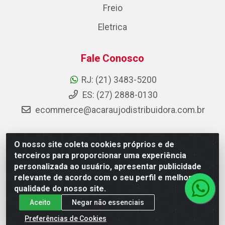
Freio
Eletrica
Fale Conosco
RJ: (21) 3483-5200
ES: (27) 2888-0130
ecommerce@acaraujodistribuidora.com.br
O nosso site coleta cookies próprios e de
AC Araujo Distribuidora - Rua Carneiro de Campos, 42 -
terceiros para proporcionar uma experiência
São Cristóvão, Rio de Janeiro/RJ - CEP 20.920-410 -
personalizada ao usuário, apresentar publicidade
CNPJ 08.744.753/0003-85
relevante de acordo com o seu perfil e melhorar a
qualidade do nosso site.
Aceito
Negar não essenciais
Preferências de Cookies