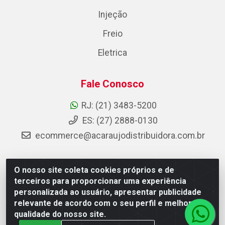
Injeção
Freio
Eletrica
Fale Conosco
RJ: (21) 3483-5200
ES: (27) 2888-0130
ecommerce@acaraujodistribuidora.com.br
O nosso site coleta cookies próprios e de
AC Araujo Distribuidora - Rua Carneiro de Campos, 42 -
terceiros para proporcionar uma experiência
São Cristóvão, Rio de Janeiro/RJ - CEP 20.920-410 -
personalizada ao usuário, apresentar publicidade
CNPJ 08.744.753/0003-85
relevante de acordo com o seu perfil e melhorar a
qualidade do nosso site.