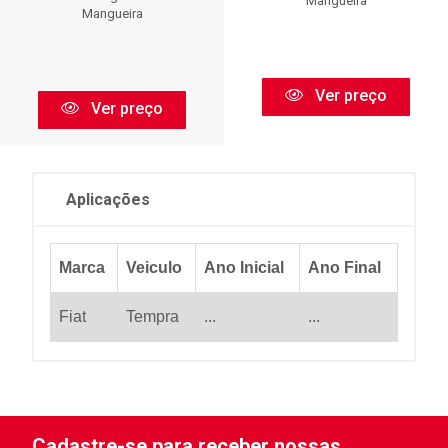
Mangueira
Mangueira
Ver preço
Ver preço
Aplicações
Marca
Veiculo
Ano Inicial
Ano Final
Fiat
Tempra
...
...
Cadastre-se para receber nossas