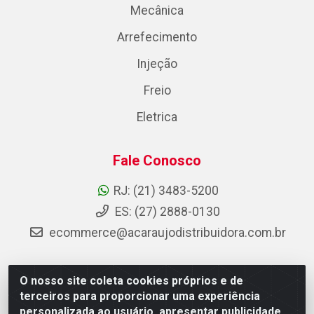
Mecânica
Arrefecimento
Injeção
Freio
Eletrica
Fale Conosco
RJ: (21) 3483-5200
ES: (27) 2888-0130
ecommerce@acaraujodistribuidora.com.br
O nosso site coleta cookies próprios e de
AC Araujo Distribuidora - Rua Carneiro de Campos, 42 -
terceiros para proporcionar uma experiência
São Cristóvão, Rio de Janeiro/RJ - CEP 20.920-410 -
personalizada ao usuário, apresentar publicidade