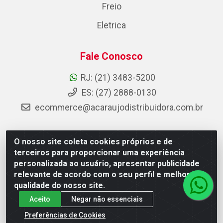
Freio
Eletrica
Fale Conosco
RJ: (21) 3483-5200
ES: (27) 2888-0130
ecommerce@acaraujodistribuidora.com.br
O nosso site coleta cookies próprios e de
AC Araujo Distribuidora - Rua Carneiro de Campos, 42 -
terceiros para proporcionar uma experiência
São Cristóvão, Rio de Janeiro/RJ - CEP 20.920-410 -
personalizada ao usuário, apresentar publicidade
CNPJ 08.744.753/0003-85
relevante de acordo com o seu perfil e melhorar a
qualidade do nosso site.
Aceito
Negar não essenciais
Preferências de Cookies