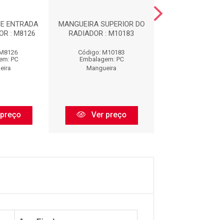
DE ENTRADA
MANGUEIRA SUPERIOR DO
MANGUEIR
R : M8126
RADIADOR : M10183
RESERVATOR
CABECOTE : 
 M8126
Código: M10183
Código: M7
em: PC
Embalagem: PC
Embalagem:
eira
Mangueira
Mangueir
 preço
Ver preço
Ver pr