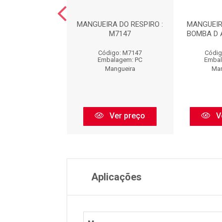
RA DO FILTRO DE
MANGUEIRA DO RESPIRO :
MANGUEIR
R : MA9001
M7147
BOMBA D 
igo: MA9001
Código: M7147
Códig
balagem: PC
Embalagem: PC
Embal
Mangueira
Mangueira
Man
Ver preço
Ver preço
V
Aplicações