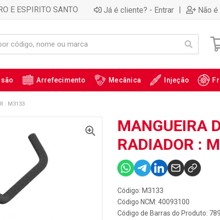
RO E ESPIRITO SANTO
|
Já é cliente? - Entrar
Não é 
ssão
Arrefecimento
Mecânica
Injeção
Fr
 : M3133
MANGUEIRA D
RADIADOR : 
Código: M3133
Código NCM: 40093100
Código de Barras do Produto: 7