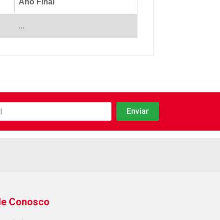
Ano Final
...
le Conosco