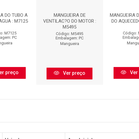
A DO TUBO A
MANGUEIRA DE
MANGUEIRA 
AGUA : M7125
VENTILAC?O DO MOTOR :
DO AQUECEDO
M5495
o: M7125
Código:
Código: M5495
agem: PC
Embalag
Embalagem: PC
gueira
Mangu
Mangueira
er preço
Ver
Ver preço