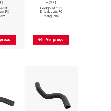
31
M7331
M7331
 M7331
Código: M7331
Código: M7
em: PC
Embalagem: PC
Embalagem:
eira
Mangueira
Mangueir
preço
Ver preço
Ver pr