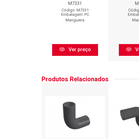
M7331
M7331
M
digo: M7331
Código: M7331
Códig
balagem: PC
Embalagem: PC
Embal
Mangueira
Mangueira
Man
Ver preço
Ver preço
V
Produtos Relacionados