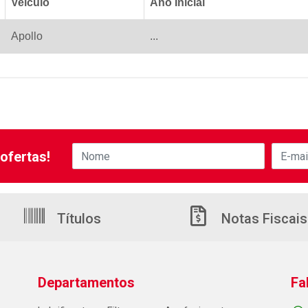
Veiculo
Ano Inicial
Apollo
...
ofertas!
Títulos
Notas Fiscais
Departamentos
Fa