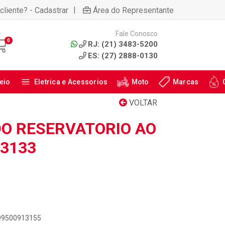
|
cliente? - Cadastrar
Área do Representante
Fale Conosco
0
RJ: (21) 3483-5200
ES: (27) 2888-0130
eio
Eletrica e Acessorios
Moto
Marcas
VOLTAR
O RESERVATORIO AO
M3133
899500913155