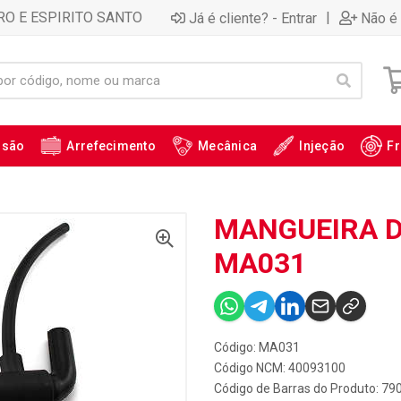
RO E ESPIRITO SANTO
|
Já é cliente? - Entrar
Não é 
ssão
Arrefecimento
Mecânica
Injeção
Fr
MANGUEIRA DO
MA031
Código: MA031
Código NCM: 40093100
Código de Barras do Produto: 7