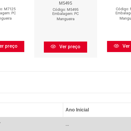
M5495
o: M7125
Código:
Código: M5495
agem: PC
Embalag
Embalagem: PC
gueira
Mangu
Mangueira
er preço
Ver
Ver preço
Ano Inicial
V
...