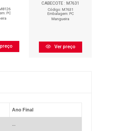
CABECOTE : M7631
 M8126
Código: M1
Código: M7631
em: PC
Embalagem:
Embalagem: PC
eira
Mangueir
Mangueira
 preço
Ver pr
Ver preço
Ano Final
...