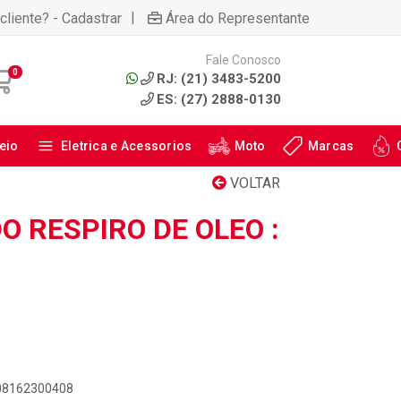
|
cliente? - Cadastrar
Área do Representante
Fale Conosco
0
RJ: (21) 3483-5200
ES: (27) 2888-0130
eio
Eletrica e Acessorios
Moto
Marcas
VOLTAR
 RESPIRO DE OLEO :
908162300408