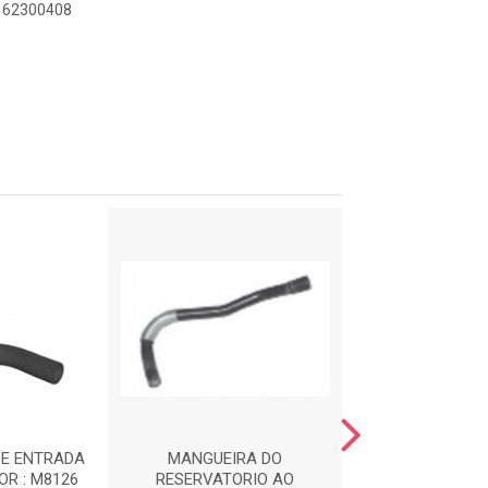
8162300408
DE ENTRADA
MANGUEIRA DO
MANGUEIRA SUP
R : M8126
RESERVATORIO AO
RADIADOR : 