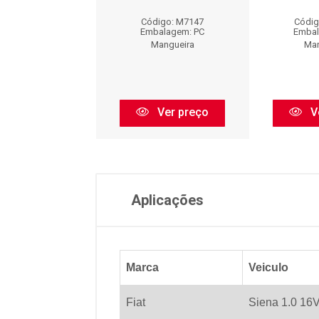
igo: MA9001
Código: M7147
Códig
balagem: PC
Embalagem: PC
Embal
Mangueira
Mangueira
Man
Ver preço
Ver preço
V
Aplicações
Marca
Veiculo
Fiat
Siena 1.0 16