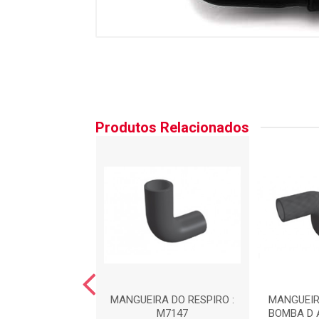
Produtos Relacionados
RA DO FILTRO DE
MANGUEIRA DO RESPIRO :
MANGUEIR
R : MA9001
M7147
BOMBA D 