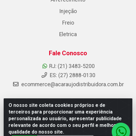
Injeção
Freio
Eletrica
Fale Conosco
RJ: (21) 3483-5200
ES: (27) 2888-0130
ecommerce@acaraujodistribuidora.com.br
O nosso site coleta cookies próprios e de
AC Araujo Distribuidora - Rua Carneiro de Campos, 42 -
terceiros para proporcionar uma experiência
São Cristóvão, Rio de Janeiro/RJ - CEP 20.920-410 -
personalizada ao usuário, apresentar publicidade
CNPJ 08.744.753/0003-85
relevante de acordo com o seu perfil e melhorar a
qualidade do nosso site.