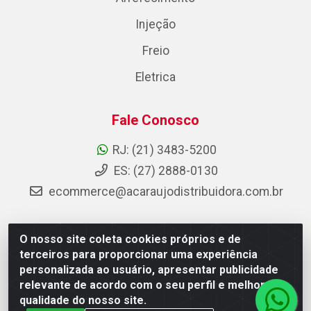
Injeção
Freio
Eletrica
Fale Conosco
RJ: (21) 3483-5200
ES: (27) 2888-0130
ecommerce@acaraujodistribuidora.com.br
O nosso site coleta cookies próprios e de
AC Araujo Distribuidora - Rua Carneiro de Campos, 42 -
terceiros para proporcionar uma experiência
São Cristóvão, Rio de Janeiro/RJ - CEP 20.920-410 -
personalizada ao usuário, apresentar publicidade
CNPJ 08.744.753/0003-85
relevante de acordo com o seu perfil e melhorar a
qualidade do nosso site.