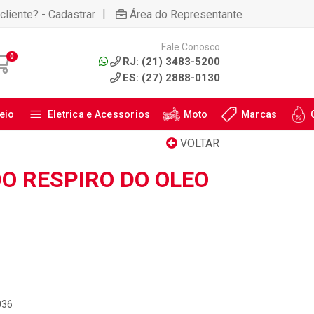
|
cliente? - Cadastrar
Área do Representante
Fale Conosco
0
RJ: (21) 3483-5200
ES: (27) 2888-0130
eio
Eletrica e Acessorios
Moto
Marcas
VOLTAR
O RESPIRO DO OLEO
036