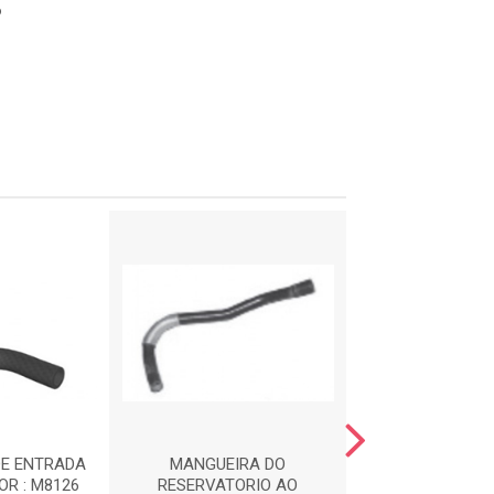
6
DE ENTRADA
MANGUEIRA DO
MANGUEIRA SUP
R : M8126
RESERVATORIO AO
RADIADOR : 