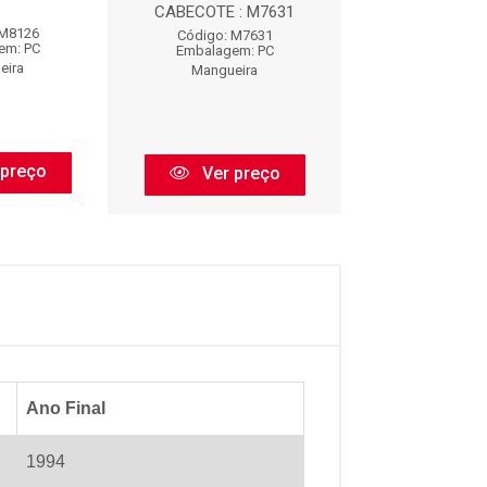
CABECOTE : M7631
 M8126
Código: M1
Código: M7631
em: PC
Embalagem:
Embalagem: PC
eira
Mangueir
Mangueira
 preço
Ver pr
Ver preço
Ano Final
1994