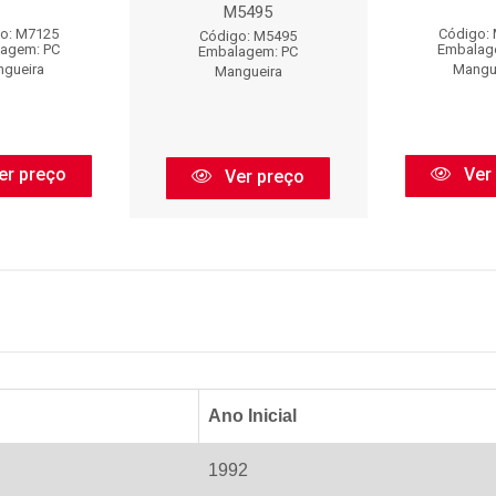
M5495
o: M7125
Código:
Código: M5495
agem: PC
Embalag
Embalagem: PC
gueira
Mangu
Mangueira
er preço
Ver
Ver preço
Ano Inicial
1992