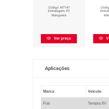
igo: MA9001
Código: M7147
Códig
balagem: PC
Embalagem: PC
Embal
Mangueira
Mangueira
Man
Ver preço
Ver preço
V
Aplicações
Marca
Veiculo
Fiat
Tempra 8V