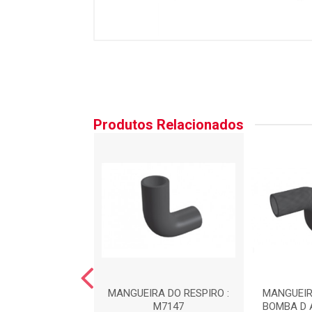
Produtos Relacionados
RA DO FILTRO DE
MANGUEIRA DO RESPIRO :
MANGUEIR
R : MA9001
M7147
BOMBA D 