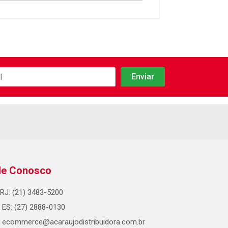
le Conosco
RJ: (21) 3483-5200
ES: (27) 2888-0130
ecommerce@acaraujodistribuidora.com.br