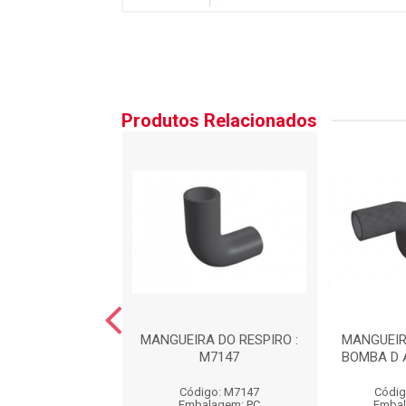
Produtos Relacionados
RA DO FILTRO DE
MANGUEIRA DO RESPIRO :
MANGUEIR
R : MA9001
M7147
BOMBA D 
igo: MA9001
Código: M7147
Códig
balagem: PC
Embalagem: PC
Embal