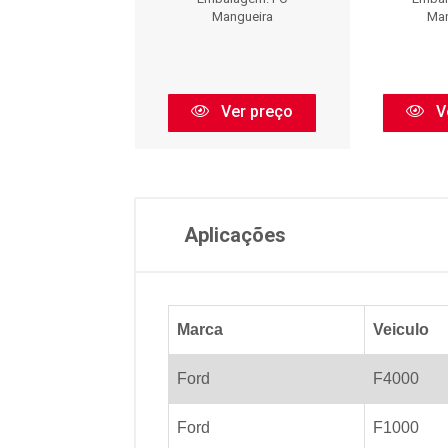
Mangueira
Mangueira
Man
Ver preço
Ver preço
V
Aplicações
Marca
Veiculo
Ford
F4000
Ford
F1000