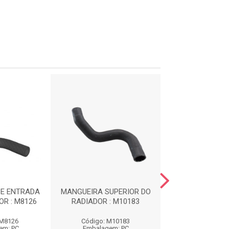
DE ENTRADA
MANGUEIRA SUPERIOR DO
MANGUEIR
R : M8126
RADIADOR : M10183
RESERVATOR
CABECOTE : 
 M8126
Código: M10183
Código: M7
em: PC
Embalagem: PC