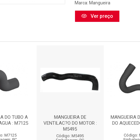
Marca:
Mangueira
Ver preço
A DO TUBO A
MANGUEIRA DE
MANGUEIRA 
AGUA : M7125
VENTILAC?O DO MOTOR :
DO AQUECEDO
M5495
o: M7125
Código:
Código: M5495
agem: PC
Embalag