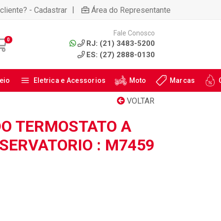
|
cliente? - Cadastrar
Área do Representante
Fale Conosco
0
RJ: (21) 3483-5200
ES: (27) 2888-0130
eio
Eletrica e Acessorios
Moto
Marcas
VOLTAR
O TERMOSTATO A
SERVATORIO : M7459