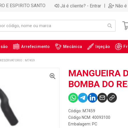
RO E ESPIRITO SANTO
|
Já é cliente? - Entrar
Não é 
ssão
Arrefecimento
Mecânica
Injeção
Fr
ESERVATORIO : M7459
MANGUEIRA D
BOMBA DO RE
Código: M7459
Código NCM: 40093100
Embalagem: PC