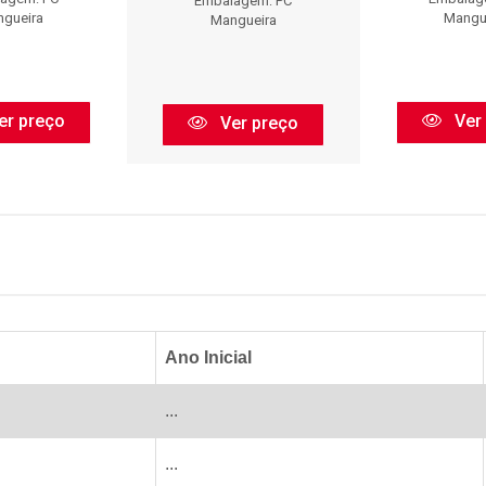
Embalagem: PC
gueira
Mangu
Mangueira
er preço
Ver
Ver preço
Ano Inicial
...
...