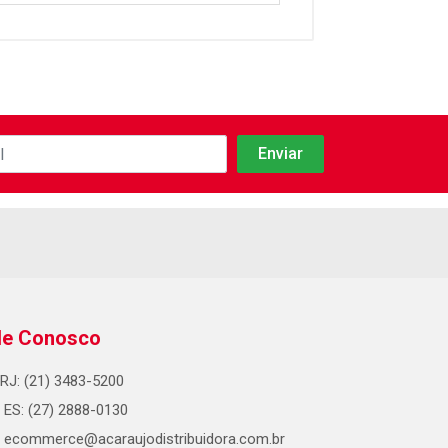
le Conosco
RJ: (21) 3483-5200
ES: (27) 2888-0130
ecommerce@acaraujodistribuidora.com.br