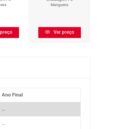
Embalagem:
eira
Mangueira
Mangueir
 preço
Ver preço
Ver pr
Ano Final
...
...