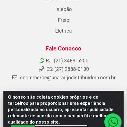
Injeção
Freio
Eletrica
Fale Conosco
RJ: (21) 3483-5200
ES: (27) 2888-0130
ecommerce@acaraujodistribuidora.com.br
O nosso site coleta cookies próprios e de
AC Araujo Distribuidora - Rua Carneiro de Campos, 42 -
terceiros para proporcionar uma experiência
São Cristóvão, Rio de Janeiro/RJ - CEP 20.920-410 -
personalizada ao usuário, apresentar publicidade
CNPJ 08.744.753/0003-85
relevante de acordo com o seu perfil e melhorar a
qualidade do nosso site.