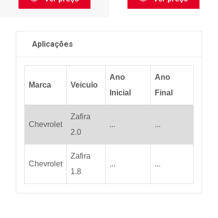
Aplicações
Ano
Ano
Marca
Veiculo
Inicial
Final
Zafira
Chevrolet
...
...
2.0
Zafira
Chevrolet
...
...
1.8