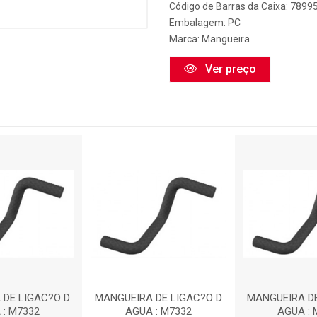
Código de Barras da Caixa: 789
Embalagem: PC
Marca:
Mangueira
Ver preço
 DE LIGAC?O D
MANGUEIRA DE LIGAC?O D
MANGUEIRA DE
 : M7332
AGUA : M7332
AGUA : 