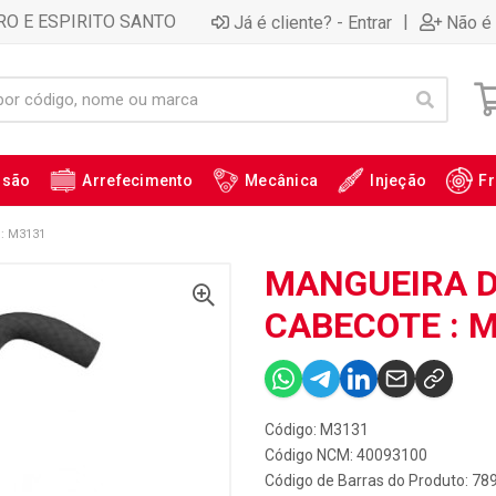
RO E ESPIRITO SANTO
|
Já é cliente? - Entrar
Não é 
ssão
Arrefecimento
Mecânica
Injeção
Fr
: M3131
MANGUEIRA D
CABECOTE : 
Código: M3131
Código NCM: 40093100
Código de Barras do Produto: 7