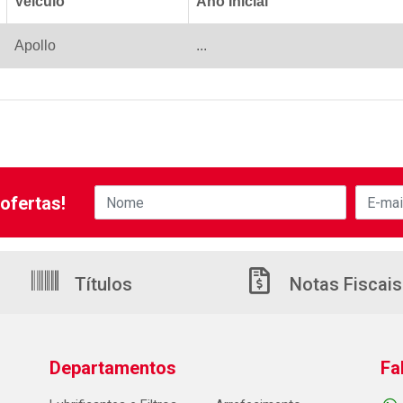
Veiculo
Ano Inicial
Apollo
...
ofertas!
Títulos
Notas Fiscais
Departamentos
Fa