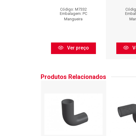
digo: M7332
Código: M7332
Códig
balagem: PC
Embalagem: PC
Embal
Mangueira
Mangueira
Man
Ver preço
Ver preço
V
Produtos Relacionados