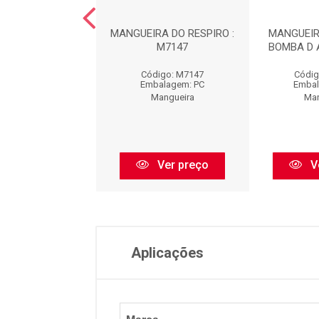
RA DO FILTRO DE
MANGUEIRA DO RESPIRO :
MANGUEIR
R : MA9001
M7147
BOMBA D 
igo: MA9001
Código: M7147
Códig
balagem: PC
Embalagem: PC
Embal
Mangueira
Mangueira
Man
Ver preço
Ver preço
V
Aplicações