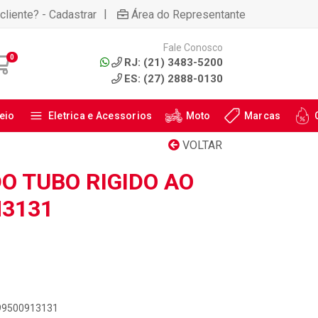
|
cliente? - Cadastrar
Área do Representante
Fale Conosco
0
RJ: (21) 3483-5200
ES: (27) 2888-0130
eio
Eletrica e Acessorios
Moto
Marcas
VOLTAR
O TUBO RIGIDO AO
M3131
899500913131