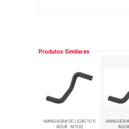
Produtos Similares
RA DE LIGAC?O D
MANGUEIRA DE LIGAC?O D
MANGUEIRA
UA : M7332
AGUA : M7332
AGUA