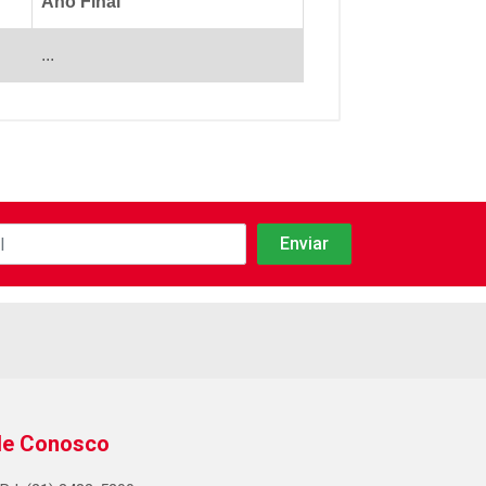
Ano Final
...
le Conosco