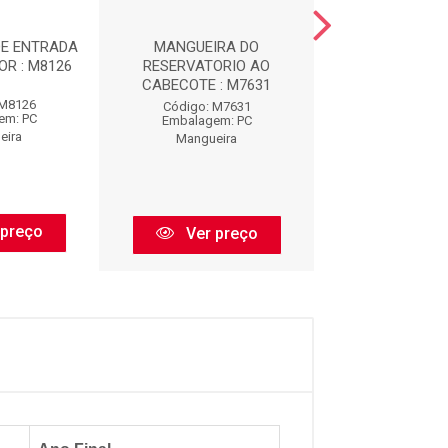
DE ENTRADA
MANGUEIRA DO
MANGUEIRA SUP
R : M8126
RESERVATORIO AO
RADIADOR : 
CABECOTE : M7631
 M8126
Código: M1
Código: M7631
em: PC
Embalagem:
Embalagem: PC
eira
Mangueir
Mangueira
 preço
Ver pr
Ver preço