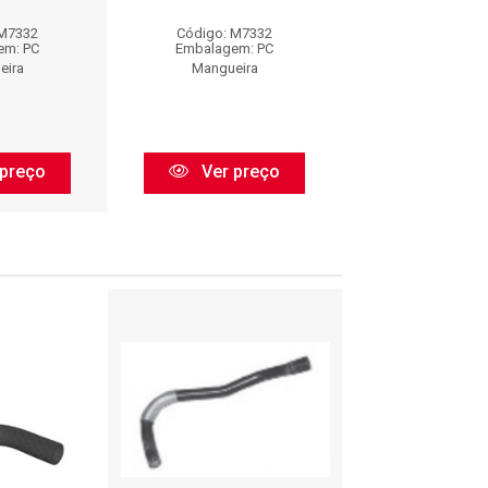
 M7332
Código: M7332
Código: M7
em: PC
Embalagem: PC
Embalagem:
eira
Mangueira
Mangueir
preço
Ver preço
Ver pr