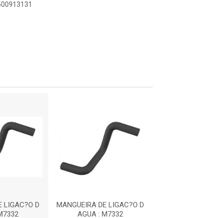
9500913131
 LIGAC?O D
MANGUEIRA DE LIGAC?O D
MANGUEIRA DE L
M7332
AGUA : M7332
AGUA : M7