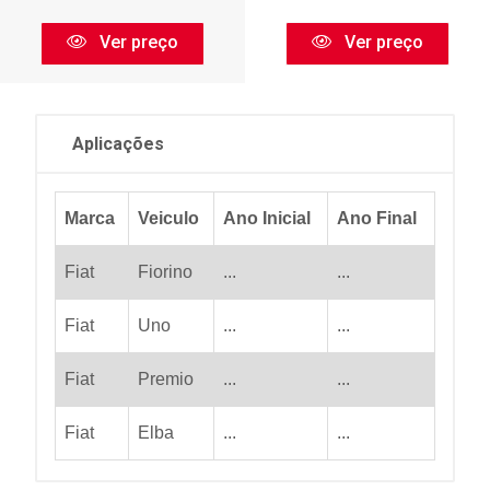
Ver preço
Ver preço
Aplicações
Marca
Veiculo
Ano Inicial
Ano Final
Fiat
Fiorino
...
...
Fiat
Uno
...
...
Fiat
Premio
...
...
Fiat
Elba
...
...