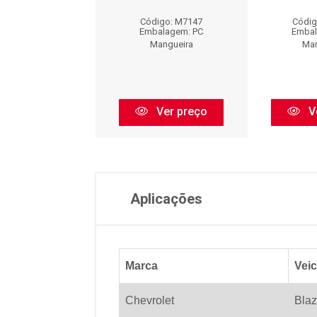
igo: MA9001
Código: M7147
Códig
balagem: PC
Embalagem: PC
Embal
Mangueira
Mangueira
Man
Ver preço
Ver preço
V
Aplicações
Marca
Veic
Chevrolet
Blaz