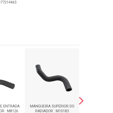
9977214465
DE ENTRADA
MANGUEIRA SUPERIOR DO
MANGUEIR
R : M8126
RADIADOR : M10183
RESERVATOR