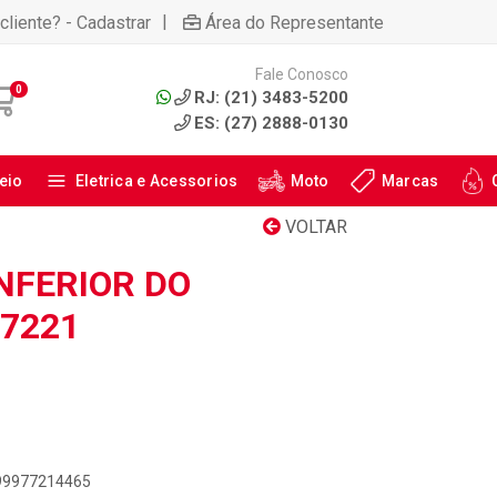
|
cliente? - Cadastrar
Área do Representante
Fale Conosco
0
RJ: (21) 3483-5200
ES: (27) 2888-0130
eio
Eletrica e Acessorios
Moto
Marcas
VOLTAR
NFERIOR DO
M7221
899977214465