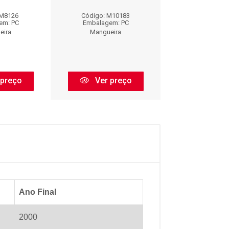
CABECOTE : 
 M8126
Código: M10183
Código: M7
em: PC
Embalagem: PC
Embalagem:
eira
Mangueira
Mangueir
 preço
Ver preço
Ver pr
Ano Final
2000