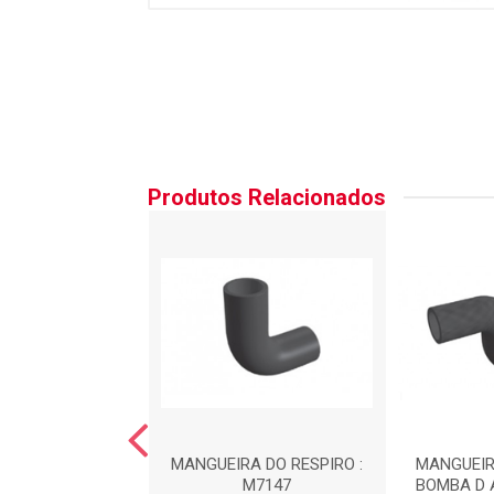
Produtos Relacionados
RA DO FILTRO DE
MANGUEIRA DO RESPIRO :
MANGUEIR
R : MA9001
M7147
BOMBA D 