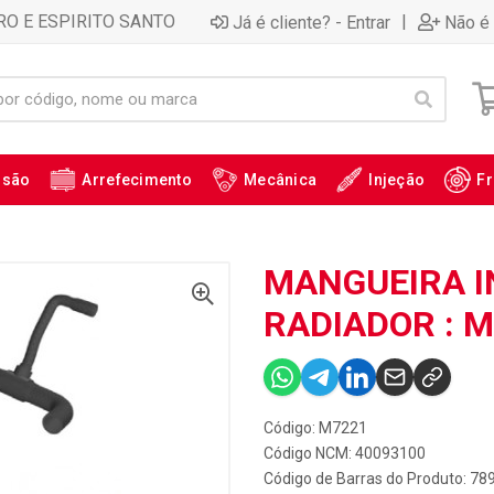
RO E ESPIRITO SANTO
|
Já é cliente? - Entrar
Não é 
ssão
Arrefecimento
Mecânica
Injeção
Fr
1
MANGUEIRA I
RADIADOR : 
Código: M7221
Código NCM: 40093100
Código de Barras do Produto: 7