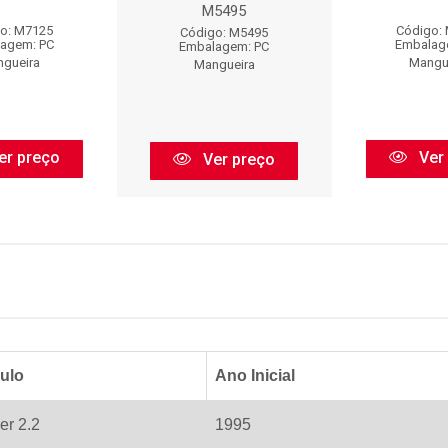
M5495
o: M7125
Código:
Código: M5495
agem: PC
Embalag
Embalagem: PC
gueira
Mangu
Mangueira
er preço
Ver
Ver preço
ulo
Ano Inicial
er 2.2
1995