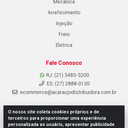
Mecânica
Arrefecimento
Injeção
Freio
Eletrica
Fale Conosco
RJ: (21) 3483-5200
ES: (27) 2888-0130
ecommerce@acaraujodistribuidora.com.br
O nosso site coleta cookies próprios e de
AC Araujo Distribuidora - Rua Carneiro de Campos, 42 -
terceiros para proporcionar uma experiência
São Cristóvão, Rio de Janeiro/RJ - CEP 20.920-410 -
personalizada ao usuário, apresentar publicidade
CNPJ 08.744.753/0003-85