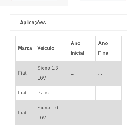
Aplicações
Ano
Ano
Marca
Veiculo
Inicial
Final
Siena 1.3
Fiat
...
...
16V
Fiat
Palio
...
...
Siena 1.0
Fiat
...
...
16V