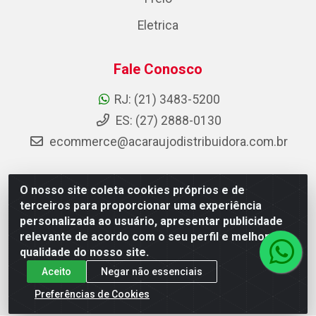
Eletrica
Fale Conosco
RJ: (21) 3483-5200
ES: (27) 2888-0130
ecommerce@acaraujodistribuidora.com.br
O nosso site coleta cookies próprios e de
AC Araujo Distribuidora - Rua Carneiro de Campos, 42 -
terceiros para proporcionar uma experiência
São Cristóvão, Rio de Janeiro/RJ - CEP 20.920-410 -
personalizada ao usuário, apresentar publicidade
CNPJ 08.744.753/0003-85
relevante de acordo com o seu perfil e melhorar a
qualidade do nosso site.
Aceito
Negar não essenciais
Preferências de Cookies