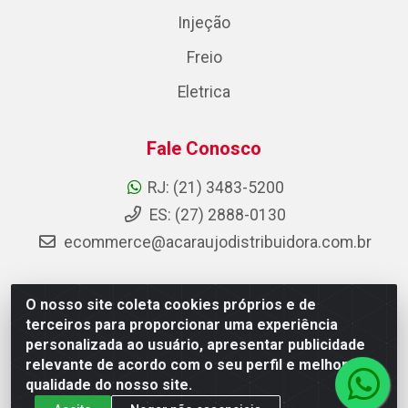
Injeção
Freio
Eletrica
Fale Conosco
RJ: (21) 3483-5200
ES: (27) 2888-0130
ecommerce@acaraujodistribuidora.com.br
O nosso site coleta cookies próprios e de
AC Araujo Distribuidora - Rua Carneiro de Campos, 42 -
terceiros para proporcionar uma experiência
São Cristóvão, Rio de Janeiro/RJ - CEP 20.920-410 -
personalizada ao usuário, apresentar publicidade
CNPJ 08.744.753/0003-85
relevante de acordo com o seu perfil e melhorar a
qualidade do nosso site.