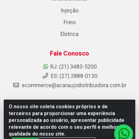
Injeção
Freio
Eletrica
Fale Conosco
RJ: (21) 3483-5200
ES: (27) 2888-0130
ecommerce@acaraujodistribuidora.com.br
O nosso site coleta cookies próprios e de
AC Araujo Distribuidora - Rua Carneiro de Campos, 42 -
terceiros para proporcionar uma experiência
São Cristóvão, Rio de Janeiro/RJ - CEP 20.920-410 -
personalizada ao usuário, apresentar publicidade
CNPJ 08.744.753/0003-85
relevante de acordo com o seu perfil e melhorar a
qualidade do nosso site.