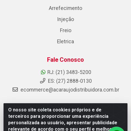
Arrefecimento
Injeção
Freio
Eletrica
Fale Conosco
RJ: (21) 3483-5200
ES: (27) 2888-0130
ecommerce@acaraujodistribuidora.com.br
O nosso site coleta cookies próprios e de
AC Araujo Distribuidora - Rua Carneiro de Campos, 42 -
terceiros para proporcionar uma experiência
São Cristóvão, Rio de Janeiro/RJ - CEP 20.920-410 -
personalizada ao usuário, apresentar publicidade
CNPJ 08.744.753/0003-85
relevante de acordo com o seu perfil e melhorar a