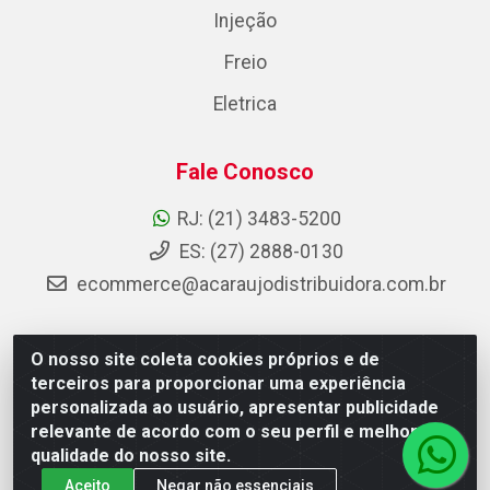
Injeção
Freio
Eletrica
Fale Conosco
RJ: (21) 3483-5200
ES: (27) 2888-0130
ecommerce@acaraujodistribuidora.com.br
O nosso site coleta cookies próprios e de
AC Araujo Distribuidora - Rua Carneiro de Campos, 42 -
terceiros para proporcionar uma experiência
São Cristóvão, Rio de Janeiro/RJ - CEP 20.920-410 -
personalizada ao usuário, apresentar publicidade
CNPJ 08.744.753/0003-85
relevante de acordo com o seu perfil e melhorar a
qualidade do nosso site.
Aceito
Negar não essenciais