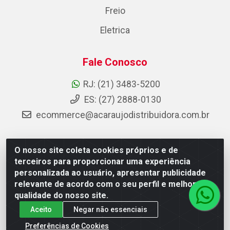
Freio
Eletrica
Fale Conosco
RJ: (21) 3483-5200
ES: (27) 2888-0130
ecommerce@acaraujodistribuidora.com.br
O nosso site coleta cookies próprios e de
AC Araujo Distribuidora - Rua Carneiro de Campos, 42 -
terceiros para proporcionar uma experiência
São Cristóvão, Rio de Janeiro/RJ - CEP 20.920-410 -
personalizada ao usuário, apresentar publicidade
CNPJ 08.744.753/0003-85
relevante de acordo com o seu perfil e melhorar a
qualidade do nosso site.
Aceito
Negar não essenciais
Preferências de Cookies