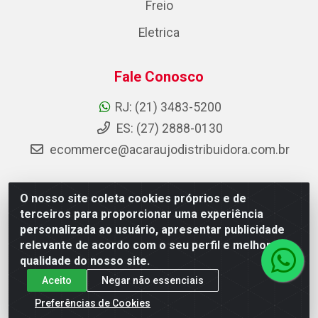
Freio
Eletrica
Fale Conosco
RJ: (21) 3483-5200
ES: (27) 2888-0130
ecommerce@acaraujodistribuidora.com.br
O nosso site coleta cookies próprios e de
AC Araujo Distribuidora - Rua Carneiro de Campos, 42 -
terceiros para proporcionar uma experiência
São Cristóvão, Rio de Janeiro/RJ - CEP 20.920-410 -
personalizada ao usuário, apresentar publicidade
CNPJ 08.744.753/0003-85
relevante de acordo com o seu perfil e melhorar a
qualidade do nosso site.
Aceito
Negar não essenciais
Preferências de Cookies