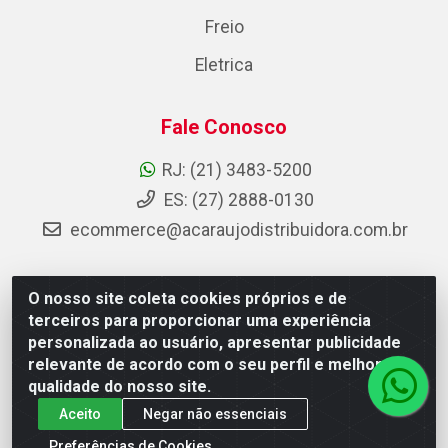
Freio
Eletrica
Fale Conosco
RJ: (21) 3483-5200
ES: (27) 2888-0130
ecommerce@acaraujodistribuidora.com.br
O nosso site coleta cookies próprios e de
AC Araujo Distribuidora - Rua Carneiro de Campos, 42 -
terceiros para proporcionar uma experiência
São Cristóvão, Rio de Janeiro/RJ - CEP 20.920-410 -
personalizada ao usuário, apresentar publicidade
CNPJ 08.744.753/0003-85
relevante de acordo com o seu perfil e melhorar a
qualidade do nosso site.
Aceito
Negar não essenciais
Preferências de Cookies