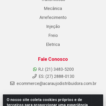
Mecânica
Arrefecimento
Injeção
Freio
Eletrica
Fale Conosco
RJ: (21) 3483-5200
ES: (27) 2888-0130
ecommerce@acaraujodistribuidora.com.br
O nosso site coleta cookies próprios e de
AC Araujo Distribuidora - Rua Carneiro de Campos, 42 -
terceiros para proporcionar uma experiência