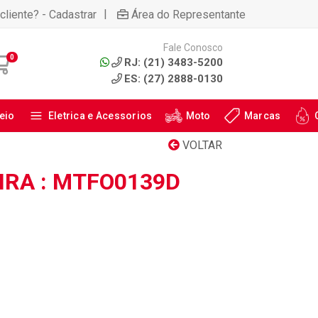
|
cliente? - Cadastrar
Área do Representante
Fale Conosco
0
RJ: (21) 3483-5200
ES: (27) 2888-0130
eio
Eletrica e Acessorios
Moto
Marcas
VOLTAR
IRA : MTFO0139D