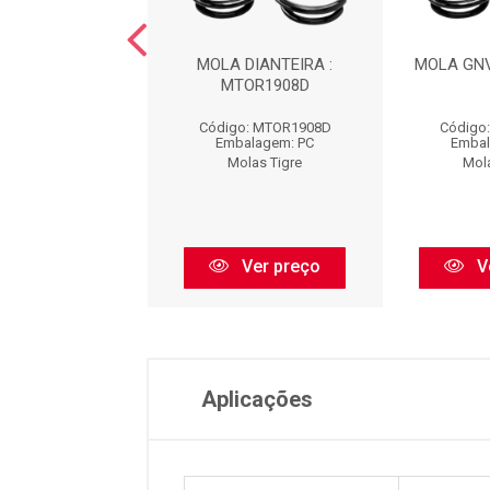
NV : MTG0553T
MOLA DIANTEIRA :
MOLA GNV
MTOR1908D
go: MTG0553T
Código: MTOR1908D
Código
balagem: PC
Embalagem: PC
Embal
olas Tigre
Molas Tigre
Mol
Ver preço
Ver preço
V
Aplicações