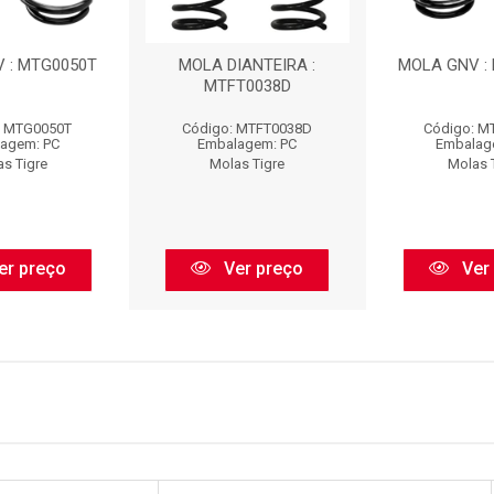
 : MTG0050T
MOLA DIANTEIRA :
MOLA GNV :
MTFT0038D
: MTG0050T
Código: MTFT0038D
Código: M
agem: PC
Embalagem: PC
Embalag
as Tigre
Molas Tigre
Molas 
er preço
Ver preço
Ver