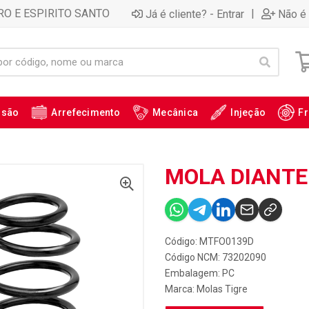
RO E ESPIRITO SANTO
|
Já é cliente? - Entrar
Não é 
ssão
Arrefecimento
Mecânica
Injeção
Fr
MOLA DIANTE
Código: MTFO0139D
Código NCM: 73202090
Embalagem: PC
Marca:
Molas Tigre