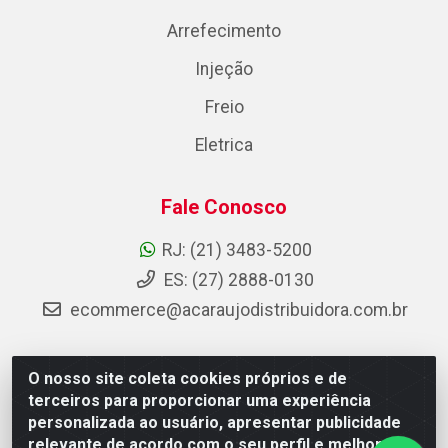
Arrefecimento
Injeção
Freio
Eletrica
Fale Conosco
RJ: (21) 3483-5200
ES: (27) 2888-0130
ecommerce@acaraujodistribuidora.com.br
O nosso site coleta cookies próprios e de
AC Araujo Distribuidora - Rua Carneiro de Campos, 42 -
terceiros para proporcionar uma experiência
São Cristóvão, Rio de Janeiro/RJ - CEP 20.920-410 -
personalizada ao usuário, apresentar publicidade
CNPJ 08.744.753/0003-85
relevante de acordo com o seu perfil e melhorar a